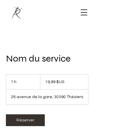
Nom du service
19,99
dollars
1 h
1
19,99 $US
des
États-
Unis
28 avenue de la gare, 30390 Théziers
Réserver