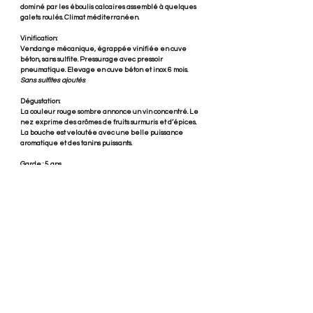
dominé par les éboulis calcaires assemblé à quelques
galets roulés. Climat méditerranéen.
Vinification:
Vendange mécanique, égrappée vinifiée en cuve
béton, sans sulfite. Pressurage avec pressoir
pneumatique. Elevage en cuve béton et inox 6 mois.
Sans sulfites ajoutés
Dégustation:
La couleur rouge sombre annonce un vin concentré. Le
nez exprime des arômes de fruits surmuris et d’épices.
La bouche est veloutée avec une belle puissance
aromatique et des tanins puissants.
Garde : 5 ans
Articles similaires