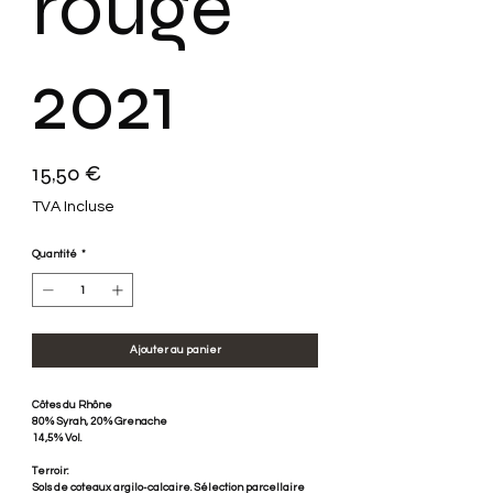
rouge
2021
Prix
15,50 €
TVA Incluse
Quantité
*
Ajouter au panier
Côtes du Rhône
80% Syrah, 20% Grenache
14,5% Vol.
Terroir:
Sols de coteaux argilo-calcaire. Sélection parcellaire